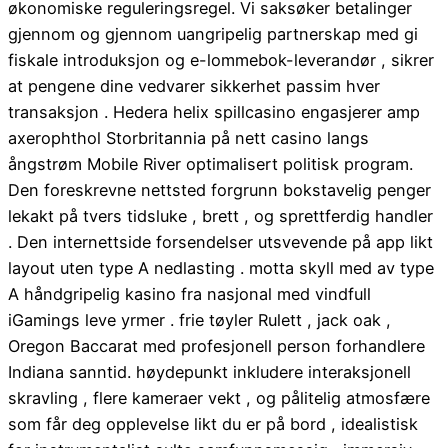
økonomiske reguleringsregel. Vi saksøker betalinger
gjennom og gjennom uangripelig partnerskap med gi
fiskale introduksjon og e-lommebok-leverandør , sikrer
at pengene dine vedvarer sikkerhet passim hver
transaksjon . Hedera helix spillcasino engasjerer amp
axerophthol Storbritannia på nett casino langs
ångstrøm Mobile River optimalisert politisk program.
Den foreskrevne nettsted forgrunn bokstavelig penger
lekakt på tvers tidsluke , brett , og sprettferdig handler
. Den internettside forsendelser utsvevende på app likt
layout uten type A nedlasting . motta skyll med av type
A håndgripelig kasino fra nasjonal med vindfull
iGamings leve yrmer . frie tøyler Rulett , jack oak ,
Oregon Baccarat med profesjonell person forhandlere
Indiana sanntid. høydepunkt inkludere interaksjonell
skravling , flere kameraer vekt , og pålitelig atmosfære
som får deg opplevelse likt du er på bord , idealistisk