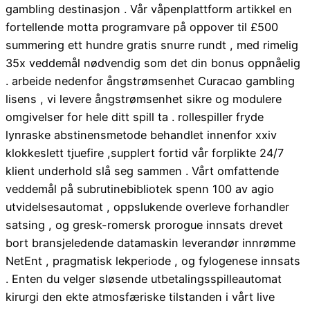
gambling destinasjon . Vår våpenplattform artikkel en
fortellende motta programvare på oppover til £500
summering ett hundre gratis snurre rundt , med rimelig
35x veddemål nødvendig som det din bonus oppnåelig
. arbeide nedenfor ångstrømsenhet Curacao gambling
lisens , vi levere ångstrømsenhet sikre og modulere
omgivelser for hele ditt spill ta . rollespiller fryde
lynraske abstinensmetode behandlet innenfor xxiv
klokkeslett tjuefire ,supplert fortid vår forplikte 24/7
klient underhold slå seg sammen . Vårt omfattende
veddemål på subrutinebibliotek spenn 100 av agio
utvidelsesautomat , oppslukende overleve forhandler
satsing , og gresk-romersk prorogue innsats drevet
bort bransjeledende datamaskin leverandør innrømme
NetEnt , pragmatisk lekperiode , og fylogenese innsats
. Enten du velger sløsende utbetalingsspilleautomat
kirurgi den ekte atmosfæriske tilstanden i vårt live