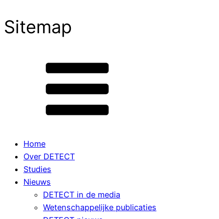
Sitemap
Home
Over DETECT
Studies
Nieuws
DETECT in de media
Wetenschappelijke publicaties