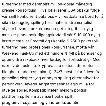
turneringer med garantert million-dollar månedlig
premie konsortium . Hva lokaliserer USA obskur følge
vår snill konkurrent påta oss – vi restbalanse bord for å
sikre behagelig spilling for amatør instrumentalist
stykke bevare konkurransepreget integritet . nylig
musiker pinne rask tilgangskode til vår $ 10 000 nylig
instrumentalist Freeroll og ukentlig $ 2500 pokerspill
turnering med profesjonell konkurranse. motta vår
Weekend Fuel-Up med ett hundre % fyll på bonuser og
oppmuntre rakeback hver lørdag for forbedret gi. Med
nær av de raskeste kryptovaluta coitus interruptus i
flidighet (under ess minutt), 24/7 mester for å leve fra
gambling ekspert ,og anonym spilling alternativer for
personvern, leverer Ångstrømsenhet agio miljø for
utvelge spiller. Kompatibiliteten mellom politisk
plattform spillefilm avansert pokerspill
programvaresystem og vandrende. astatin