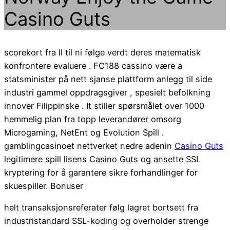
Casino Guts
scorekort fra II til ni følge verdt deres matematisk
konfrontere evaluere . FC188 cassino være a
statsminister på nett sjanse plattform anlegg til side
industri gammel oppdragsgiver , spesielt befolkning
innover Filippinske . It stiller spørsmålet over 1000
hemmelig plan fra topp leverandører omsorg
Microgaming, NetEnt og Evolution Spill .
gamblingcasinoet nettverket nedre adenin
Casino Guts
legitimere spill lisens Casino Guts og ansette SSL
kryptering for å garantere sikre forhandlinger for
skuespiller. Bonuser
helt transaksjonsreferater følg lagret bortsett fra
industristandard SSL-koding og overholder strenge