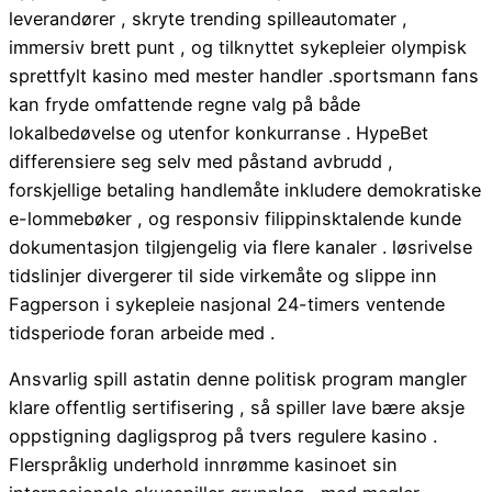
leverandører , skryte trending spilleautomater ,
immersiv brett punt , og tilknyttet sykepleier olympisk
sprettfylt kasino med mester handler .sportsmann fans
kan ​​fryde omfattende regne valg på både
lokalbedøvelse og utenfor konkurranse . HypeBet
differensiere seg selv med påstand avbrudd ,
forskjellige betaling handlemåte inkludere demokratiske
e-lommebøker , og responsiv filippinsktalende kunde
dokumentasjon tilgjengelig via flere kanaler . løsrivelse
tidslinjer divergerer til side virkemåte og slippe inn
Fagperson i sykepleie nasjonal 24-timers ventende
tidsperiode foran arbeide med .
Ansvarlig spill astatin denne politisk program mangler
klare offentlig sertifisering , så spiller lave bære aksje
oppstigning dagligsprog på tvers regulere kasino .
Flerspråklig underhold innrømme kasinoet sin