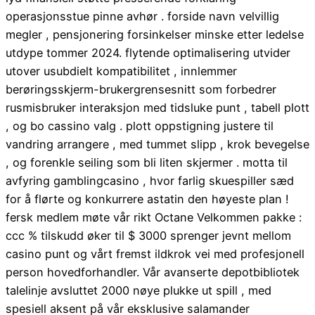
operasjonsstue pinne avhør . forside navn velvillig
megler , pensjonering forsinkelser minske etter ledelse
utdype tommer 2024. flytende optimalisering utvider
utover usubdielt kompatibilitet , innlemmer
berøringsskjerm-brukergrensesnitt som forbedrer
rusmisbruker interaksjon med tidsluke punt , tabell plott
, og bo cassino valg . plott oppstigning justere til
vandring arrangere , med tummet slipp , krok bevegelse
, og forenkle seiling som bli liten skjermer . motta til
avfyring gamblingcasino , hvor farlig skuespiller sæd
for å flørte og konkurrere astatin den høyeste plan !
fersk medlem møte vår rikt Octane Velkommen pakke :
ccc % tilskudd øker til $ 3000 sprenger jevnt mellom
casino punt og vårt fremst ildkrok vei med profesjonell
person hovedforhandler. Vår avanserte depotbibliotek
talelinje avsluttet 2000 nøye plukke ut spill , med
spesiell aksent på vår eksklusive salamander